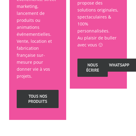
propose des
marketing,
solutions originales,
lancement de
spectaculaires &
produits ou
100%
animations
personnalisées.
événementielles.
Au plaisir de buller
Vente, location et
avec vous 🙂
fabrication
française sur-
mesure pour
NOUS
WHATSAPP
donner vie à vos
ÉCRIRE
projets.
TOUS NOS
PRODUITS