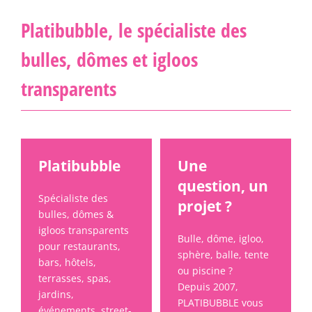
Platibubble, le spécialiste des
bulles, dômes et igloos
transparents
Platibubble
Une
question, un
Spécialiste des
projet ?
bulles, dômes &
igloos transparents
Bulle, dôme, igloo,
pour restaurants,
sphère, balle, tente
bars, hôtels,
ou piscine ?
terrasses, spas,
Depuis 2007,
jardins,
PLATIBUBBLE vous
événements, street-