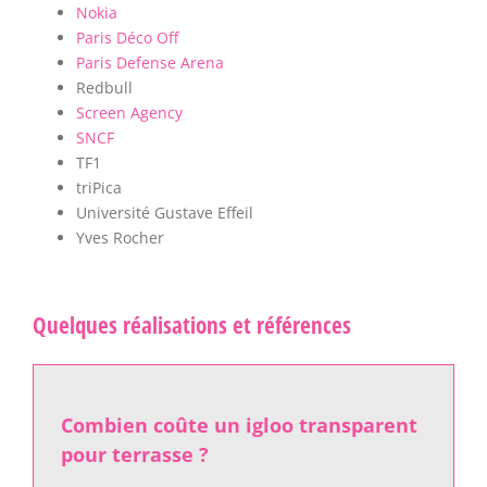
Nokia
Paris Déco Off
Paris Defense Arena
Redbull
Screen Agency
SNCF
TF1
triPica
Université Gustave Effeil
Yves Rocher
Quelques réalisations et références
Combien coûte un igloo transparent
pour terrasse ?