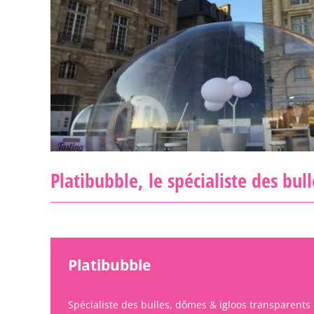
Dôme hémisphérique chauffable | 
Platibubble, le spécialiste des bul
Platibubble
Spécialiste des bulles, dômes & igloos transparents 