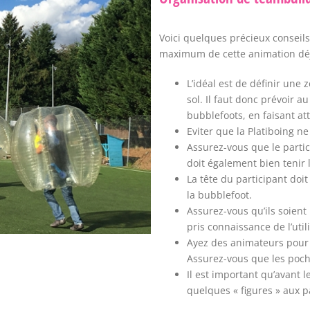
Voici quelques précieux conseils
maximum de cette animation déj
L’idéal est de définir une 
sol. Il faut donc prévoir
bubblefoots, en faisant at
Eviter que la Platiboing ne
Assurez-vous que le partic
doit également bien tenir 
La tête du participant do
la bubblefoot.
Assurez-vous qu’ils soient 
pris connaissance de l’util
Ayez des animateurs pour su
Assurez-vous que les poche
Il est important qu’avant l
quelques « figures » aux p