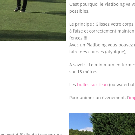
C’est pourquoi le Platiboing va v
possibles.
Le principe : Glissez votre corps 
à l’aise et correctement mainte
foncez !!!
Avec un Platiboing vous pouvez r
faire des courses (atypique), …
A savoir : Le minimum en termes 
sur 15 mètres.
Les
bulles sur l’eau
(ou waterball)
Pour animer un événement, l’
im
souvent difficile de trouver une