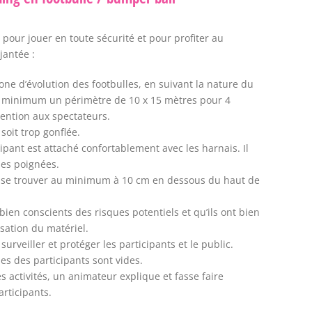
 pour jouer en toute sécurité et pour profiter au
antée :
zone d’évolution des footbulles, en suivant la nature du
 au minimum un périmètre de 10 x 15 mètres pour 4
tention aux spectateurs.
 soit trop gonflée.
ipant est attaché confortablement avec les harnais. Il
les poignées.
it se trouver au minimum à 10 cm en dessous du haut de
bien conscients des risques potentiels et qu’ils ont bien
isation du matériel.
rveiller et protéger les participants et le public.
s des participants sont vides.
es activités, un animateur explique et fasse faire
articipants.