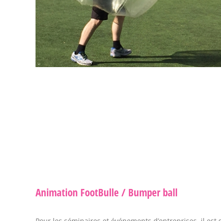
Animation FootBulle / Bumper ball
Pour les séminaires et événements d’entreprises, il est 