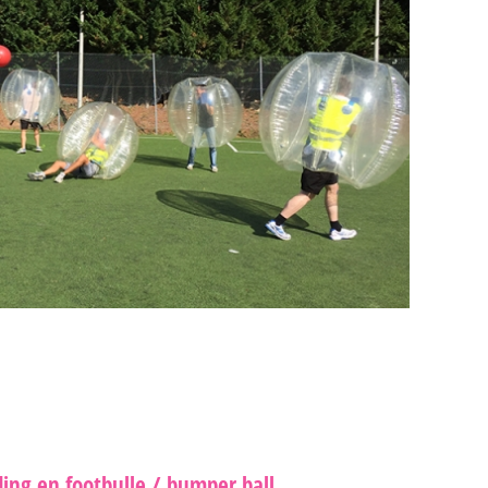
ing en footbulle / bumper ball