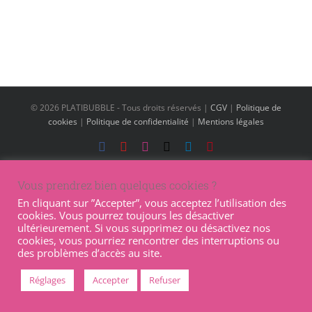
©
2026 PLATIBUBBLE - Tous droits réservés |
CGV
|
Politique de
cookies
|
Politique de confidentialité
|
Mentions légales
Facebook
YouTube
Instagram
X
LinkedIn
Pinterest
Vous prendrez bien quelques cookies ?
En cliquant sur ”Accepter”, vous acceptez l’utilisation des
cookies. Vous pourrez toujours les désactiver
ultérieurement. Si vous supprimez ou désactivez nos
cookies, vous pourriez rencontrer des interruptions ou
des problèmes d’accès au site.
Réglages
Accepter
Refuser